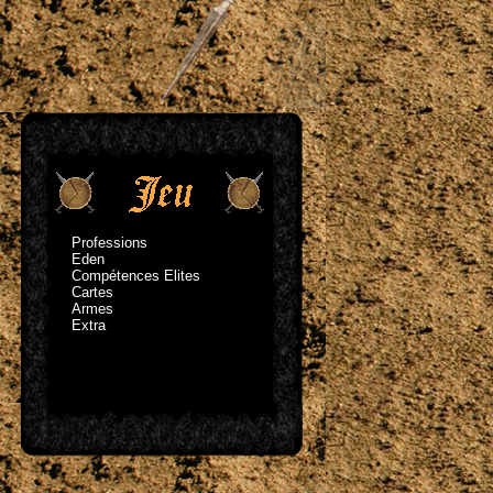
Professions
Eden
Compétences Elites
Cartes
Armes
Extra